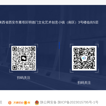
陕西省西安市雁塔区明德门文化艺术创意小镇（南区）3号楼临街5层
扫码关注
扫码关注
照
陕公网安备 陕ICP备2023015795号-1号