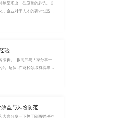
持续呈现出一些显著的趋势。首
化，企业对于人才的要求也逐渐
商不断调整自…
战经验
编辑。..很高兴与大家分享一
经验。这位..在财税领域有着丰富
财务规划和…
业效益与风险防范
和大家分享一下关于陕西财税咨