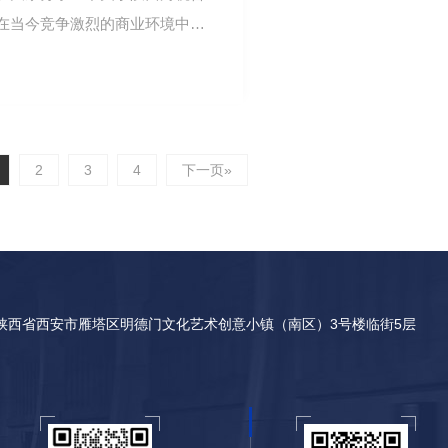
在当今竞争激烈的商业环境中，
陕西财税咨询…
2
3
4
下一页»
陕西省西安市雁塔区明德门文化艺术创意小镇（南区）3号楼临街5层