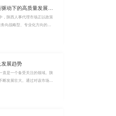
陕西人事代理市场：政策驱动下的高质量发展与创新实践！
中，陕西人事代理市场正以政策
服务向战略型、专业化方向的跨
的关键纽带，…
及发展趋势
一直是一个备受关注的领域。陕
不断发展壮大。通过对该市场的
校企合作：打通实习就业“剩余一公里”的实践探索‌
鼓舞。首先，…